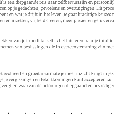
f is een diepgaande reis naar zelfbewustzijn en persoonlij
en op je gedachten, gevoelens en overtuigingen. Dit proces 
 bent en wat je drijft in het leven. Je gaat krachtige keu
 en inzetten, vrijheid creëren, meer plezier en geluk erva
kken van je innerlijke zelf is het luisteren naar je intuïtie
het nemen van beslissingen die in overeenstemming zijn met
 Het evolueert en groeit naarmate je meer inzicht krijgt in je
je je vergissingen en tekortkomingen kunt accepteren zul je
ng vergt en waarvan de beloningen diepgaand en bevredigend 