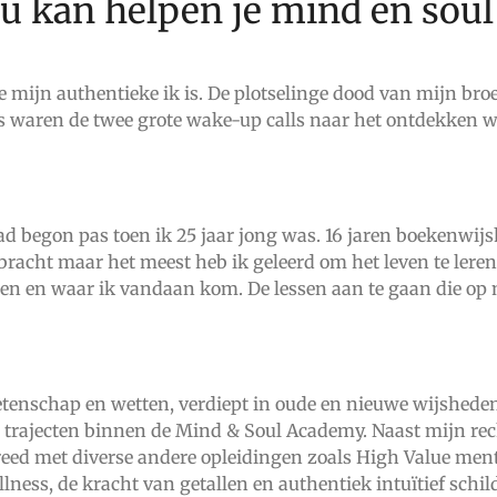
u kan helpen je mind en soul
 mijn authentieke ik is. De plotselinge dood van mijn broe
s waren de twee grote wake-up calls naar het ontdekken wie 
d begon pas toen ik 25 jaar jong was. 16 jaren boekenwij
gebracht maar het meest heb ik geleerd om het leven te ler
en en waar ik vandaan kom. De lessen aan te gaan die op 
etenschap en wetten, verdiept in oude en nieuwe wijsheden
n trajecten binnen de Mind & Soul Academy. Naast mijn rec
reed met
diverse andere opleidingen zoals High Value men
ness, de kracht van getallen en authentiek intuïtief schil