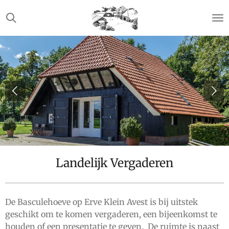
Ga
direct
naar
de
hoofdinhoud
Landelijk Vergaderen
De Basculehoeve op Erve Klein Avest is bij uitstek
geschikt om te komen vergaderen, een bijeenkomst te
houden of een presentatie te geven. De ruimte is naast